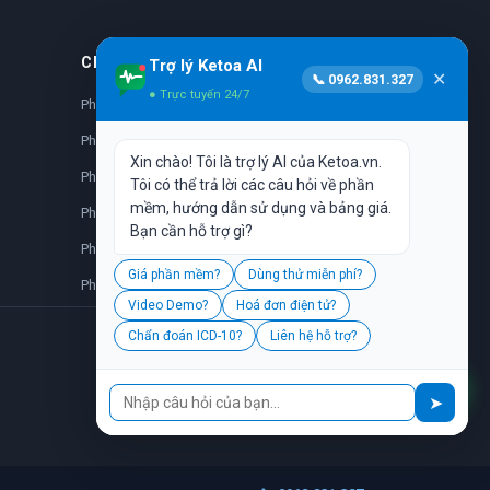
CHUYÊN KHOA
Trợ lý Ketoa AI
✕
📞 0962.831.327
● Trực tuyến 24/7
Phần mềm nhi khoa
Phần mềm da liễu
Xin chào! Tôi là trợ lý AI của Ketoa.vn.
Phần mềm nhãn khoa
Tôi có thể trả lời các câu hỏi về phần
mềm, hướng dẫn sử dụng và bảng giá.
Phần mềm sản phụ khoa
Bạn cần hỗ trợ gì?
Phần mềm nha khoa
Giá phần mềm?
Dùng thử miễn phí?
Phần mềm y học cổ truyền
Video Demo?
Hoá đơn điện tử?
Chẩn đoán ICD-10?
Liên hệ hỗ trợ?
📞
➤