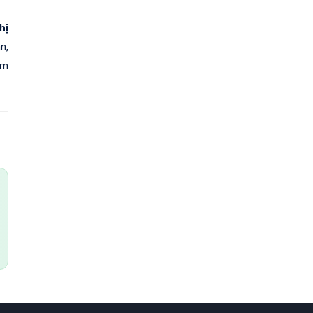
hị
n,
ệm