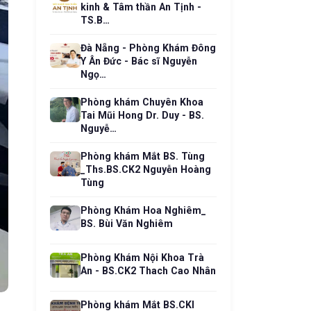
kinh & Tâm thần An Tịnh -
TS.B…
Đà Nẵng - Phòng Khám Đông
Y Ân Đức - Bác sĩ Nguyễn
Ngọ…
Phòng khám Chuyên Khoa
Tai Mũi Hong Dr. Duy - BS.
Nguyễ…
Phòng khám Mắt BS. Tùng
_Ths.BS.CK2 Nguyễn Hoàng
Tùng
Phòng Khám Hoa Nghiêm_
BS. Bùi Văn Nghiêm
Phòng Khám Nội Khoa Trà
An - BS.CK2 Thach Cao Nhân
Phòng khám Mắt BS.CKI