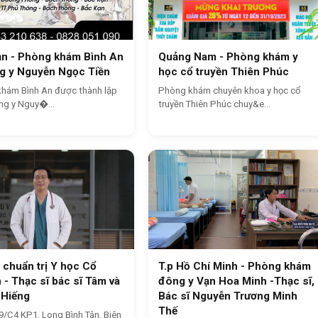
ạn - Phòng khám Bình An
Quảng Nam - Phòng khám y
g y Nguyễn Ngọc Tiền
học cổ truyền Thiên Phúc
hám Bình An được thành lập
Phòng khám chuyên khoa y học cổ
ng y Nguy�...
truyền Thiên Phúc chuy&e...
chuẩn trị Y học Cổ
T.p Hồ Chí Minh - Phòng khám
 - Thạc sĩ bác sĩ Tâm và
đông y Vạn Hoa Minh -Thạc sĩ,
 Hiếng
Bác sĩ Nguyễn Trương Minh
Thế
 9/C4 KP1, Long Bình Tân, Biên