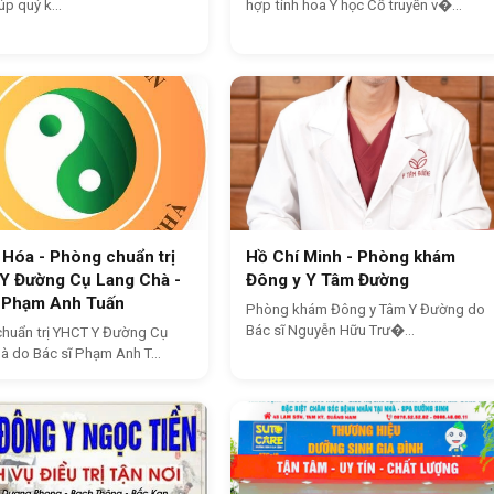
úp quý k...
hợp tinh hoa Y học Cổ truyền v�...
Hóa - Phòng chuẩn trị
Hồ Chí Minh - Phòng khám
Y Đường Cụ Lang Chà -
Đông y Y Tâm Đường
ĩ Phạm Anh Tuấn
Phòng khám Đông y Tâm Y Đường do
Bác sĩ Nguyễn Hữu Trư�...
huẩn trị YHCT Y Đường Cụ
à do Bác sĩ Phạm Anh T...