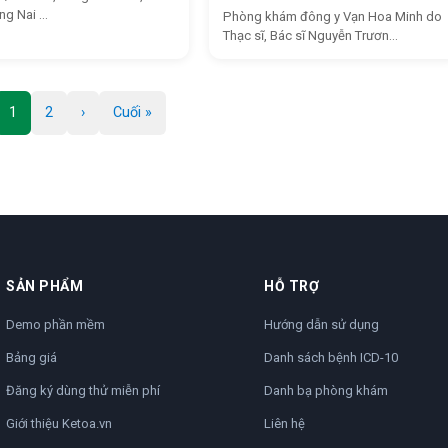
g Nai ...
Phòng khám đông y Vạn Hoa Minh do
Thạc sĩ, Bác sĩ Nguyễn Trươn...
1
2
›
Cuối »
SẢN PHẨM
HỖ TRỢ
Demo phần mềm
Hướng dẫn sử dụng
Bảng giá
Danh sách bệnh ICD-10
Đăng ký dùng thử miễn phí
Danh bạ phòng khám
Giới thiệu Ketoa.vn
Liên hệ