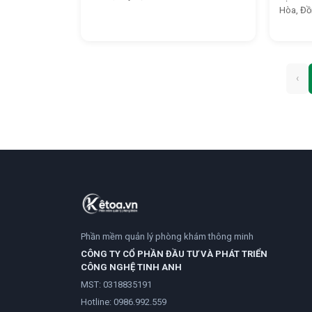
Hòa, Đồn
‹
Phần mềm quản lý phòng khám thông minh
CÔNG TY CỔ PHẦN ĐẦU TƯ VÀ PHÁT TRIỂN
CÔNG NGHỆ TINH ANH
MST: 0318835191
Hotline:
0986.992.559