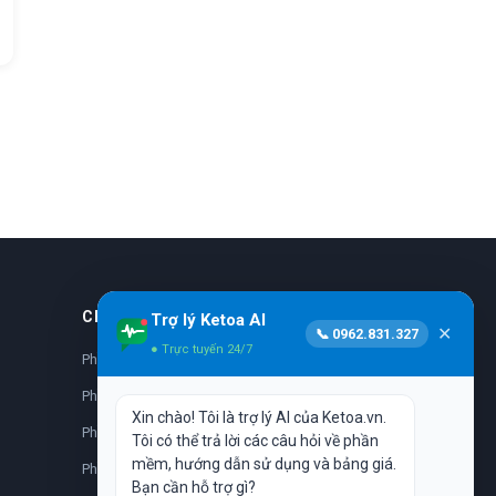
CHUYÊN KHOA
Trợ lý Ketoa AI
✕
📞 0962.831.327
● Trực tuyến 24/7
Phần mềm nhi khoa
Phần mềm da liễu
Xin chào! Tôi là trợ lý AI của Ketoa.vn.
Phần mềm nhãn khoa
Tôi có thể trả lời các câu hỏi về phần
mềm, hướng dẫn sử dụng và bảng giá.
Phần mềm sản phụ khoa
Bạn cần hỗ trợ gì?