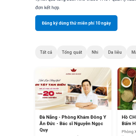
đơn kết hợp.
Đăng ký dùng thử miễn phí 10 ngày
Tất cả
Tổng quát
Nhi
Da liễu
M
Đà Nẵng - Phòng Khám Đông Y
Hồ CH
Ân Đức - Bác sĩ Nguyễn Ngọc
Bấm H
Quy
Phòng 