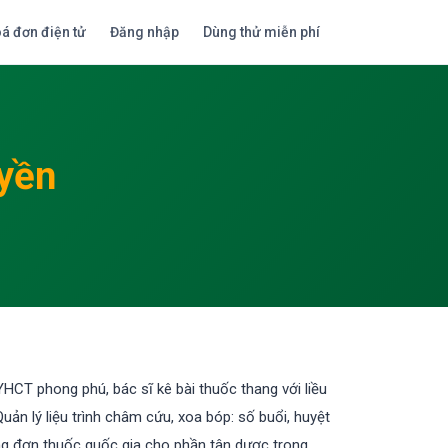
á đơn điện tử
Đăng nhập
Dùng thử miễn phí
uyền
T phong phú, bác sĩ kê bài thuốc thang với liều
ản lý liệu trình châm cứu, xoa bóp: số buổi, huyệt
ông đơn thuốc quốc gia cho phần tân dược trong