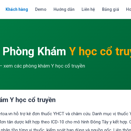
Khách hàng
Demo
Hướng dẫn
Liên hệ
Bảng giá
Ho
ý Phòng Khám
Y học cổ tr
— xem các phòng khám Y học cổ truyền
ám Y học cổ truyền
oa.vn hỗ trợ kê đơn thuốc YHCT và châm cứu. Danh mục vị thuốc YHC
 đơn tân dược kết hợp theo ICD-10 cho mô hình Đông Tây y kết hợp. Qu
t nhập tồn từng vị thuốc, kiểm soát hạn dùng và nguồn gốc. Liên th