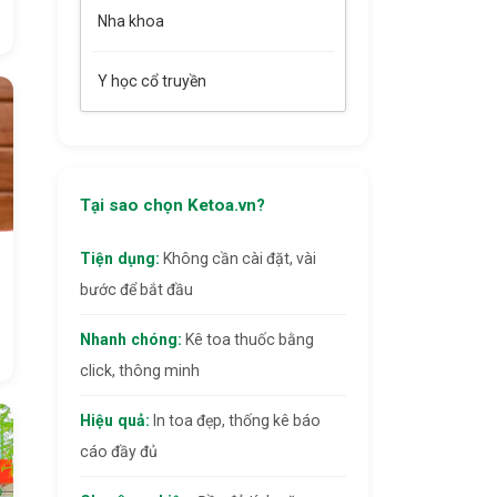
Nha khoa
Y học cổ truyền
Tại sao chọn Ketoa.vn?
Tiện dụng:
Không cần cài đặt, vài
bước để bắt đầu
Nhanh chóng:
Kê toa thuốc bằng
click, thông minh
Hiệu quả:
In toa đẹp, thống kê báo
cáo đầy đủ