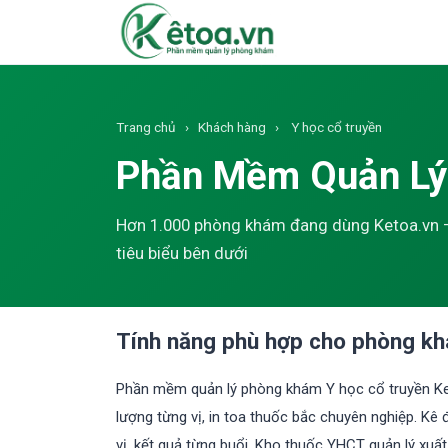
Trang chủ
›
Khách hàng
›
Y học cổ truyền
Phần Mềm Quản L
Hơn 1.000 phòng khám đang dùng Ketoa.vn 
tiêu biểu bên dưới
Tính năng phù hợp cho phòng kh
Phần mềm quản lý phòng khám Y học cổ truyền Ket
lượng từng vị, in toa thuốc bắc chuyên nghiệp. Kê
vị, kết quả từng buổi. Kho thuốc YHCT quản lý xuấ