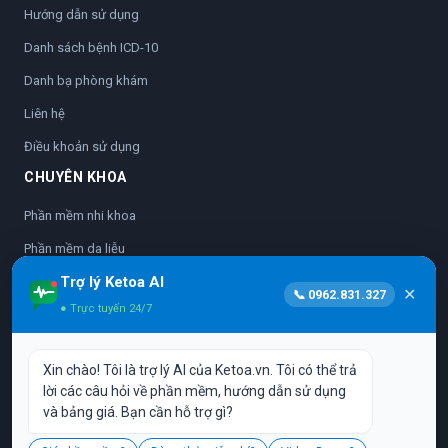
Hướng dẫn sử dụng
Danh sách bệnh ICD-10
Danh bạ phòng khám
Liên hệ
Điều khoản sử dụng
CHUYÊN KHOA
Phần mềm nhi khoa
Phần mềm da liễu
Trợ lý Ketoa AI
Phần mềm nhãn khoa
✕
📞 0962.831.327
● Trực tuyến 24/7
Phần mềm sản phụ khoa
Phần mềm nha khoa
Xin chào! Tôi là trợ lý AI của Ketoa.vn. Tôi có thể trả
Phần mềm y học cổ truyền
lời các câu hỏi về phần mềm, hướng dẫn sử dụng
và bảng giá. Bạn cần hỗ trợ gì?
Vận hành bởi:
CÔNG TY TNHH PHẦN MỀM TINH ANH